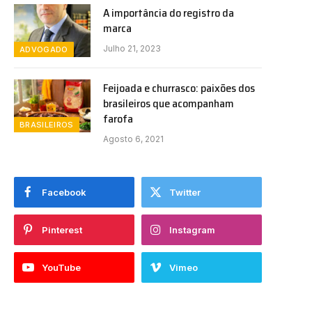
A importância do registro da
marca
Julho 21, 2023
ADVOGADO
Feijoada e churrasco: paixões dos
brasileiros que acompanham
farofa
BRASILEIROS
Agosto 6, 2021
Facebook
Twitter
Pinterest
Instagram
YouTube
Vimeo