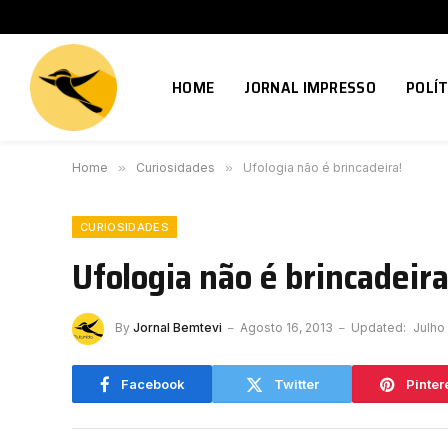
HOME
JORNAL IMPRESSO
POLÍT
Home
»
Curiosidades
»
Ufologia não é brincadeira!
CURIOSIDADES
Ufologia não é brincadeira
By
Jornal Bemtevi
Agosto 16, 2013
Updated:
Julho
Facebook
Twitter
Pinter