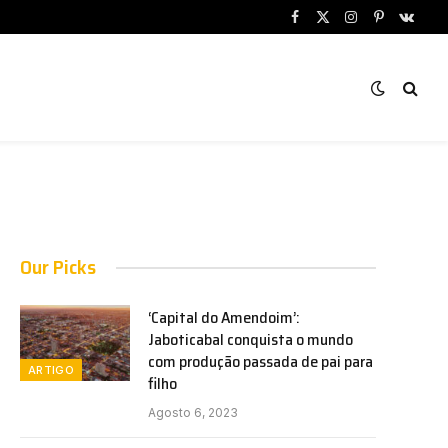
Facebook
X
Instagram
Pinterest
VKont
(Twitter)
Our Picks
‘Capital do Amendoim’:
Jaboticabal conquista o mundo
com produção passada de pai para
ARTIGO
filho
Agosto 6, 2023