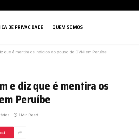
ICA DE PRIVACIDADE
QUEM SOMOS
iz que é mentira os indícios do pouso do OVNI em Peruíbe
m e diz que é mentira os
 em Peruíbe
ários
1 Min Read
est