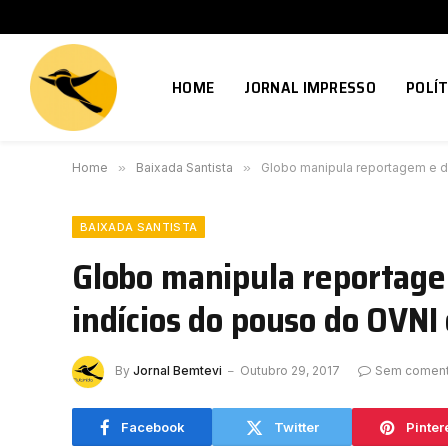
HOME
JORNAL IMPRESSO
POLÍT
Home
»
Baixada Santista
»
Globo manipula reportagem e d
BAIXADA SANTISTA
Globo manipula reportage
indícios do pouso do OVNI
By
Jornal Bemtevi
Outubro 29, 2017
Sem coment
Facebook
Twitter
Pinter