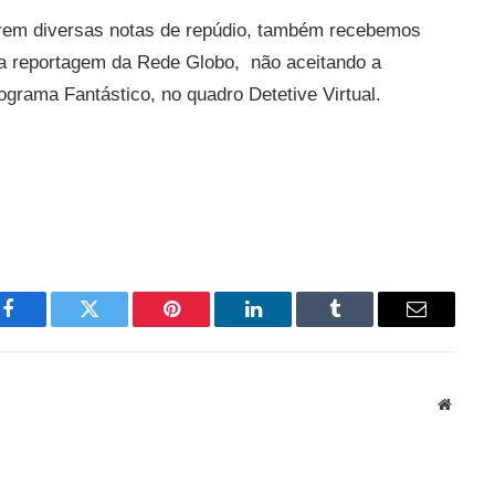
arem diversas notas de repúdio, também recebemos
 a reportagem da Rede Globo, não aceitando a
grama Fantástico, no quadro Detetive Virtual.
Facebook
Twitter
Pinterest
LinkedIn
Tumblr
Email
Websit