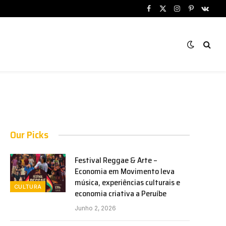
Facebook
X
Instagram
Pinterest
VKont
(Twitter)
Our Picks
Festival Reggae & Arte –
Economia em Movimento leva
música, experiências culturais e
CULTURA
economia criativa a Peruíbe
Junho 2, 2026