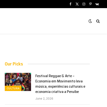
Facebook
X
Instagram
Pinterest
VKont
(Twitter)
Our Picks
Festival Reggae & Arte –
Economia em Movimento leva
música, experiências culturais e
CULTURA
economia criativa a Peruíbe
June 2, 2026