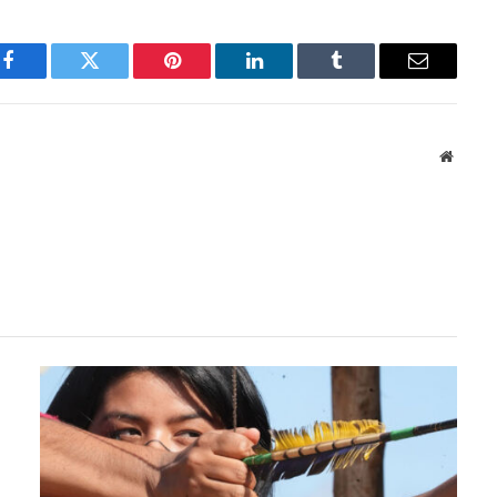
Facebook
Twitter
Pinterest
LinkedIn
Tumblr
Email
Websit