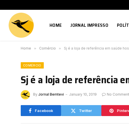
HOME
JORNAL IMPRESSO
POLÍT
Home
»
Comércio
»
Sj é a loja de referência em saúde hos
COMÉRCIO
Sj é a loja de referência 
By
Jornal Bemtevi
January 10, 2019
No Commen
Facebook
Twitter
Pinter