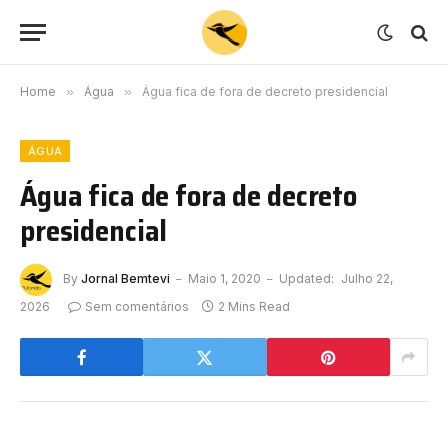
Home
»
Água
»
Água fica de fora de decreto presidencial
ÁGUA
Água fica de fora de decreto
presidencial
By
Jornal Bemtevi
Maio 1, 2020
Updated:
Julho 22,
2026
Sem comentários
2 Mins Read