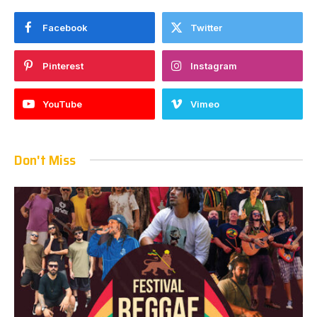
Facebook
Twitter
Pinterest
Instagram
YouTube
Vimeo
Don't Miss