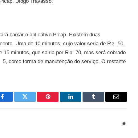
Picap, Diogo Travasso.
stará baixar o aplicativo Picap. Existem duas
onto. Uma de 10 minutos, cujo valor seria de R﹩ 50,
de 15 minutos, que sairia por R﹩ 70, mas será cobrado
 5, como forma de manutenção do serviço. O restante
Facebook
Twitter
Pinterest
LinkedIn
Tumblr
Email
Websit