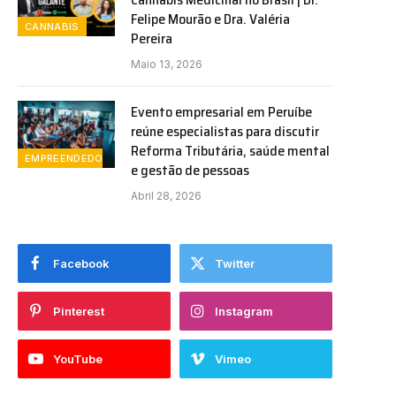
Felipe Mourão e Dra. Valéria
CANNABIS
Pereira
Maio 13, 2026
Evento empresarial em Peruíbe
reúne especialistas para discutir
Reforma Tributária, saúde mental
EMPREENDEDORISMO
e gestão de pessoas
Abril 28, 2026
Facebook
Twitter
Pinterest
Instagram
YouTube
Vimeo