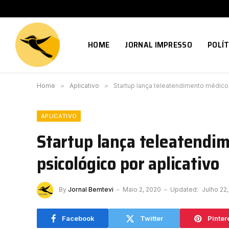
HOME
JORNAL IMPRESSO
POLÍT
Home
»
Aplicativo
»
Startup lança teleatendimento médico, 
APLICATIVO
Startup lança teleatendim
psicológico por aplicativo
By
Jornal Bemtevi
Maio 2, 2020
Updated:
Julho 22
Facebook
Twitter
Pinter