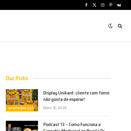
Facebook
X
Instagram
Pinterest
VKont
(Twitter)
Our Picks
Display Unikard: cliente com fome
não gosta de esperar!
Maio 15, 2026
APROXIMAÇÃO
Podcast 13 – Como Funciona a
Cannabis Medicinal no Brasil | Dr.