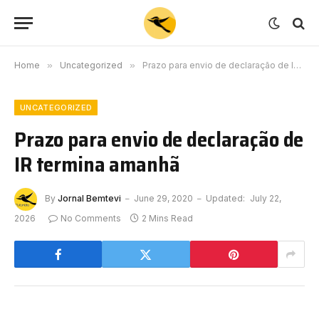
Home
»
Uncategorized
»
Prazo para envio de declaração de IR termina amanhã
UNCATEGORIZED
Prazo para envio de declaração de
IR termina amanhã
By
Jornal Bemtevi
June 29, 2020
Updated:
July 22,
2026
No Comments
2 Mins Read