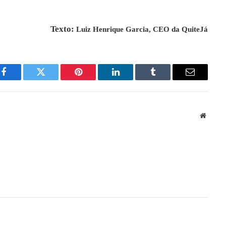
Texto:
Luiz Henrique Garcia, CEO da QuiteJá
Facebook
Twitter
Pinterest
LinkedIn
Tumblr
Email
Websit