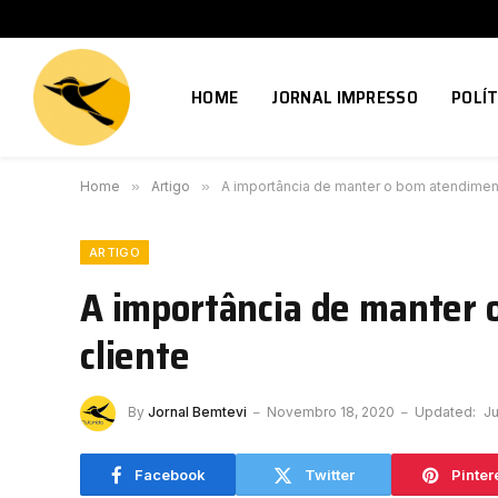
HOME
JORNAL IMPRESSO
POLÍT
Home
»
Artigo
»
A importância de manter o bom atendiment
ARTIGO
A importância de manter 
cliente
By
Jornal Bemtevi
Novembro 18, 2020
Updated:
Ju
Facebook
Twitter
Pinter