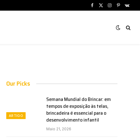
Facebook
X
Instagram
Pinterest
VKont
(Twitter)
Our Picks
Semana Mundial do Brincar: em
tempos de exposição às telas,
brincadeira é essencial para o
ARTIGO
desenvolvimento infantil
Maio 21, 2026