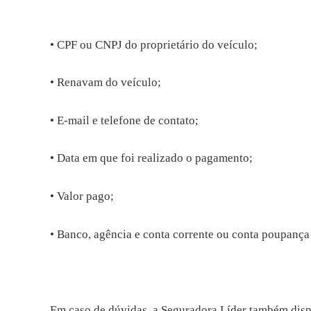
• CPF ou CNPJ do proprietário do veículo;
• Renavam do veículo;
• E-mail e telefone de contato;
• Data em que foi realizado o pagamento;
• Valor pago;
• Banco, agência e conta corrente ou conta poupança 
Em caso de dúvidas, a Seguradora Líder também disp