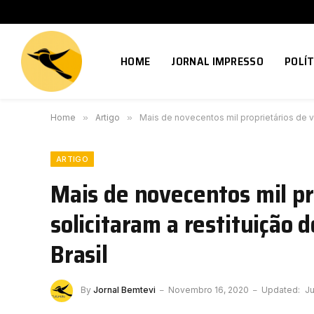
HOME
JORNAL IMPRESSO
POLÍT
Home
»
Artigo
»
Mais de novecentos mil proprietários de v
ARTIGO
Mais de novecentos mil pro
solicitaram a restituição
Brasil
By
Jornal Bemtevi
Novembro 16, 2020
Updated:
Ju