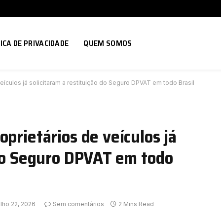
ICA DE PRIVACIDADE
QUEM SOMOS
eículos já solicitaram a restituição do Seguro DPVAT em todo Brasil
prietários de veículos já
 do Seguro DPVAT em todo
lho 22, 2026
Sem comentários
2 Mins Read