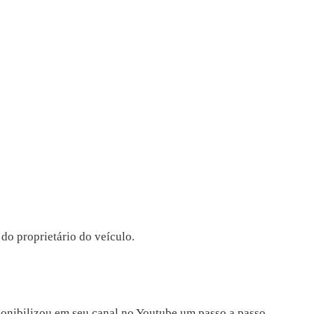
do proprietário do veículo.
onibilizou em seu canal no Youtube um passo a passo