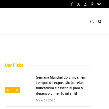
Facebook
X
Instagram
Pinterest
VKont
(Twitter)
Our Picks
Semana Mundial do Brincar: em
tempos de exposição às telas,
brincadeira é essencial para o
ARTIGO
desenvolvimento infantil
Maio 21, 2026