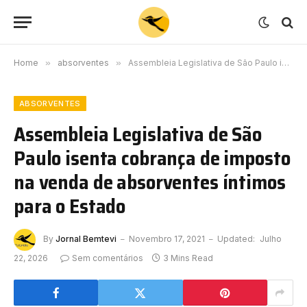
Home
»
absorventes
»
Assembleia Legislativa de São Paulo isenta cobrança de imposto na venda de absorventes íntimos para o Estado
ABSORVENTES
Assembleia Legislativa de São
Paulo isenta cobrança de imposto
na venda de absorventes íntimos
para o Estado
By
Jornal Bemtevi
Novembro 17, 2021
Updated:
Julho
22, 2026
Sem comentários
3 Mins Read