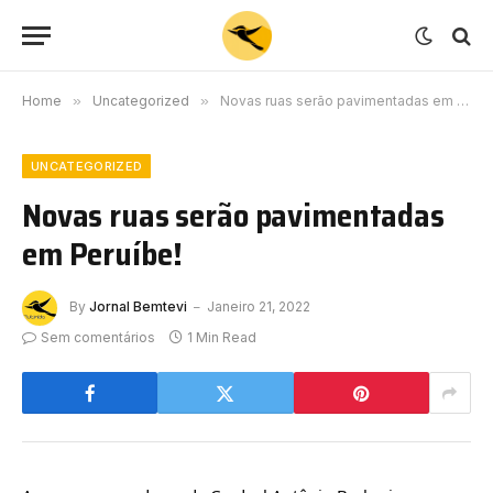
Home
»
Uncategorized
»
Novas ruas serão pavimentadas em Peruíbe!
UNCATEGORIZED
Novas ruas serão pavimentadas
em Peruíbe!
By
Jornal Bemtevi
Janeiro 21, 2022
Sem comentários
1 Min Read