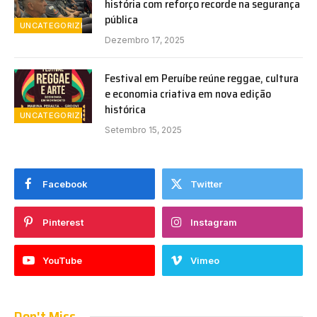
história com reforço recorde na segurança
pública
UNCATEGORIZED
Dezembro 17, 2025
Festival em Peruíbe reúne reggae, cultura
e economia criativa em nova edição
histórica
UNCATEGORIZED
Setembro 15, 2025
Facebook
Twitter
Pinterest
Instagram
YouTube
Vimeo
Don't Miss