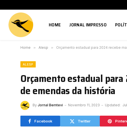
HOME
JORNAL IMPRESSO
POLÍT
Home
»
Alesp
»
Orçamento estadual para 2024 recebe mai
ALESP
Orçamento estadual para
de emendas da história
By
Jornal Bemtevi
Novembro 11, 2023
Updated:
Ju
Facebook
Twitter
Pinter