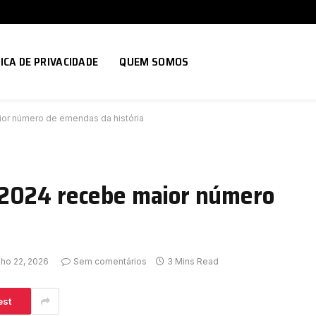
ICA DE PRIVACIDADE
QUEM SOMOS
or número de emendas da história
 2024 recebe maior número
lho 22, 2026
Sem comentários
3 Mins Read
est