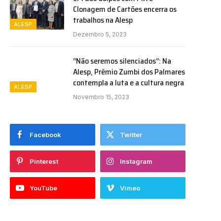
Clonagem de Cartões encerra os
trabalhos na Alesp
ALESP
Dezembro 5, 2023
“Não seremos silenciados”: Na
Alesp, Prêmio Zumbi dos Palmares
contempla a luta e a cultura negra
ALESP
Novembro 15, 2023
Facebook
Twitter
Pinterest
Instagram
YouTube
Vimeo