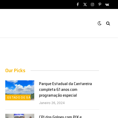
Facebook
X
Instagram
Pinterest
VKont
(Twitter)
Our Picks
Parque Estadual da Cantareira
completa 61 anos com
programação especial
ESTADO DE SÃO PAULO
Janeiro 26, 2024
CPI dos Golpes com PIX e