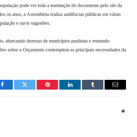
opulação pode ver toda a tramitação do documento pelo site da
odos os anos, a Assembleia realiza audiências públicas em várias
pulação e ouvir sugestões.
do, abarcando dezenas de municípios paulistas e reunindo
ssões sobre o Orçamento contemplem as principais necessidades da
Facebook
Twitter
Pinterest
LinkedIn
Tumblr
Email
Websit