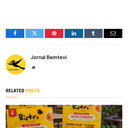
Facebook
Twitter
Pinterest
LinkedIn
Tumblr
Email
Jornal Bemtevi
Website
RELATED
POSTS