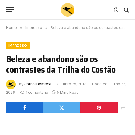
Home
»
Impresso
»
Beleza e abandono são os contrastes da Trilha do Costão
IMPRESSO
Beleza e abandono são os
contrastes da Trilha do Costão
By
Jornal Bemtevi
Outubro 25, 2013
Updated:
Julho 22,
2026
1 comentário
5 Mins Read