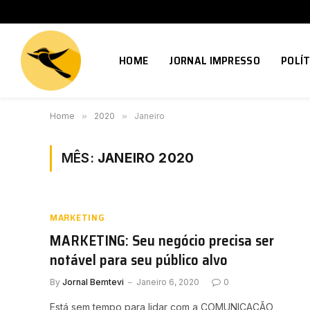
HOME
JORNAL IMPRESSO
POLÍT
Home
»
2020
»
Janeiro
MÊS:
JANEIRO 2020
MARKETING
MARKETING: Seu negócio precisa ser
notável para seu público alvo
By
Jornal Bemtevi
Janeiro 6, 2020
0
Está sem tempo para lidar com a COMUNICAÇÃO