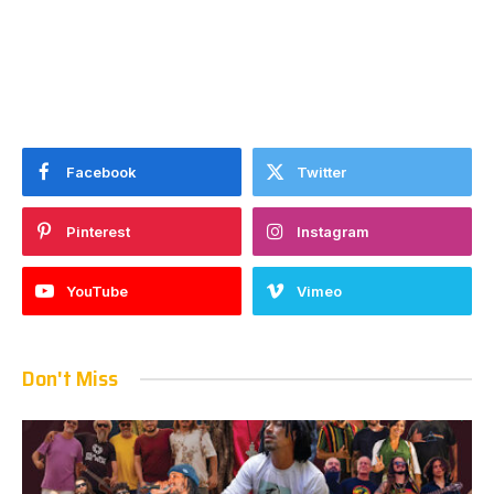
Facebook
Twitter
Pinterest
Instagram
YouTube
Vimeo
Don't Miss