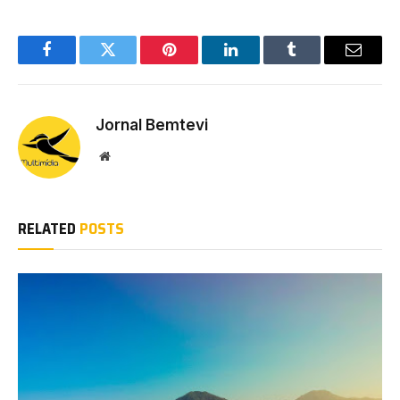
Facebook
Twitter
Pinterest
LinkedIn
Tumblr
Email
Jornal Bemtevi
Website
RELATED
POSTS