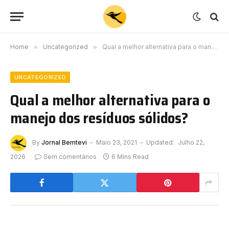
Home
»
Uncategorized
»
Qual a melhor alternativa para o manejo dos resíduos sólidos?
UNCATEGORIZED
Qual a melhor alternativa para o
manejo dos resíduos sólidos?
By
Jornal Bemtevi
Maio 23, 2021
Updated:
Julho 22,
2026
Sem comentários
6 Mins Read