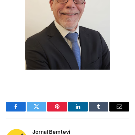
Facebook
Twitter
Pinterest
LinkedIn
Tumblr
Email
Jornal Bemtevi