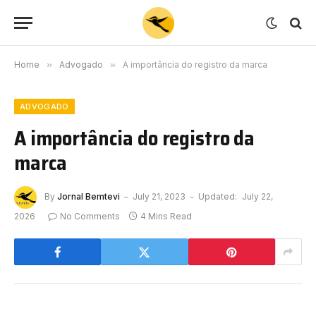
Home
»
Advogado
»
A importância do registro da marca
ADVOGADO
A importância do registro da
marca
By
Jornal Bemtevi
July 21, 2023
Updated:
July 22,
2026
No Comments
4 Mins Read