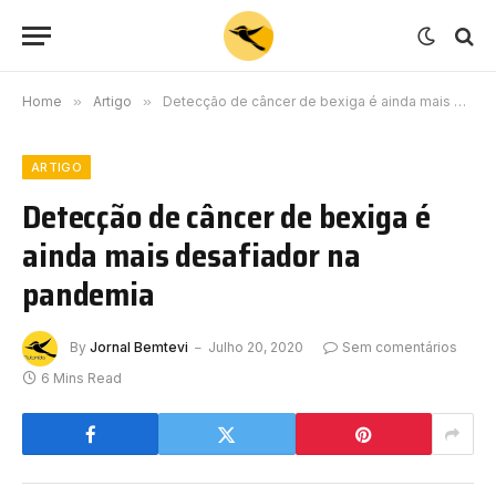
Home
»
Artigo
»
Detecção de câncer de bexiga é ainda mais desafiador na pandemia
ARTIGO
Detecção de câncer de bexiga é
ainda mais desafiador na
pandemia
By
Jornal Bemtevi
Julho 20, 2020
Sem comentários
6 Mins Read