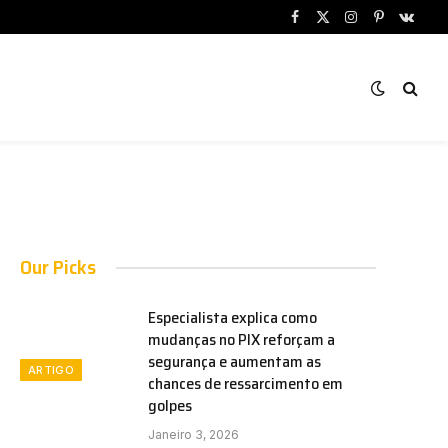
Facebook
X
Instagram
Pinterest
VKont
(Twitter)
Our Picks
Especialista explica como
mudanças no PIX reforçam a
segurança e aumentam as
ARTIGO
chances de ressarcimento em
golpes
Janeiro 3, 2026