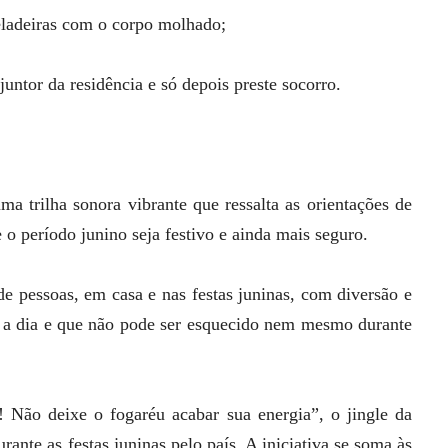
eladeiras com o corpo molhado;
untor da residência e só depois preste socorro.
 trilha sonora vibrante que ressalta as orientações de
 o período junino seja festivo e ainda mais seguro.
de pessoas, em casa e nas festas juninas, com diversão e
 a dia e que não pode ser esquecido nem mesmo durante
 Não deixe o fogaréu acabar sua energia”, o jingle da
nte as festas juninas pelo país. A iniciativa se soma às