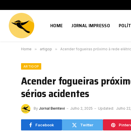
HOME
JORNAL IMPRESSO
POLÍT
Home
»
artigop
»
Acender fogueiras próximo à rede elétri
ARTIGOP
Acender fogueiras próximo
sérios acidentes
By
Jornal Bemtevi
Julho 2, 2025
Updated:
Julho 22
Facebook
Twitter
Pinter