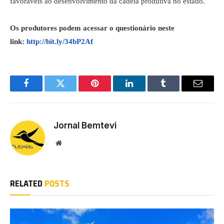
favoráveis ao desenvolvimento da cadeia produtiva no estado.
Os produtores podem acessar o questionário neste
link:
http://bit.ly/34bP2Af
Facebook
Twitter
Pinterest
LinkedIn
Tumblr
Email
Jornal Bemtevi
Website
RELATED
POSTS