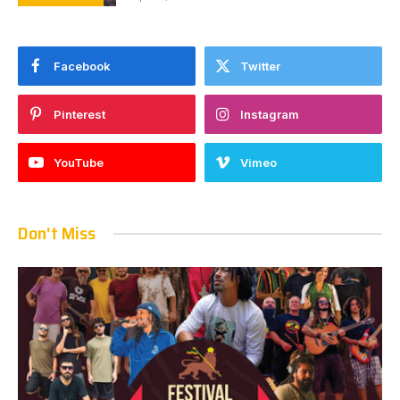
Facebook
Twitter
Pinterest
Instagram
YouTube
Vimeo
Don't Miss