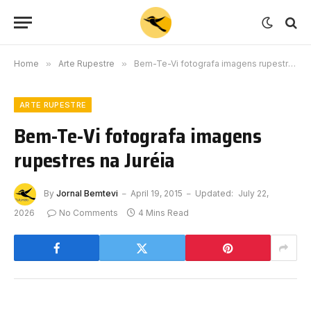
Home
»
Arte Rupestre
»
Bem-Te-Vi fotografa imagens rupestres na Juréia
ARTE RUPESTRE
Bem-Te-Vi fotografa imagens
rupestres na Juréia
By
Jornal Bemtevi
April 19, 2015
Updated:
July 22,
2026
No Comments
4 Mins Read