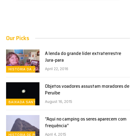
Our Picks
A lenda do grande líder extraterrestre
Jura-para
April 22, 2016
HISTÓRIA DA JURÉIA
Objetos voadores assustam moradores de
Peruíbe
August 16, 2015
BAIXADA SANTISTA
“Aqui no camping os seres aparecem com
frequência”
April 4, 2015
HISTÓRIA DE PERUÍBE