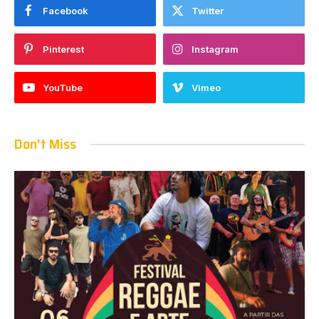
Facebook
Twitter
Pinterest
Instagram
YouTube
Vimeo
Don't Miss