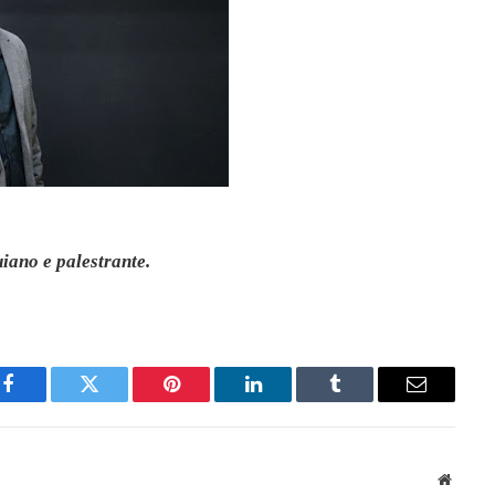
iano e palestrante.
Facebook
Twitter
Pinterest
LinkedIn
Tumblr
Email
Websit