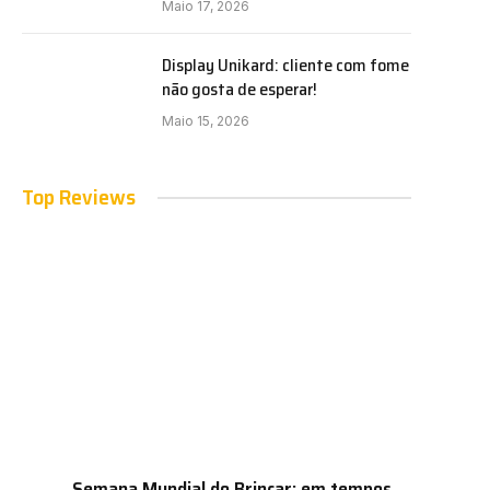
Maio 17, 2026
Display Unikard: cliente com fome
não gosta de esperar!
Maio 15, 2026
Top Reviews
Semana Mundial do Brincar: em tempos