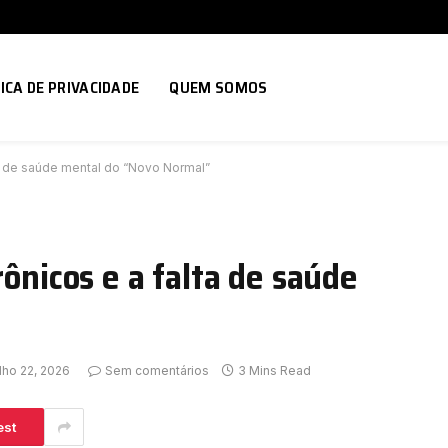
ICA DE PRIVACIDADE
QUEM SOMOS
ta de saúde mental do “Novo Normal”
rônicos e a falta de saúde
lho 22, 2026
Sem comentários
3 Mins Read
est