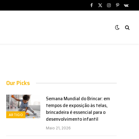
Facebook
X
Instagram
Pinterest
VKont
(Twitter)
Our Picks
Semana Mundial do Brincar: em
tempos de exposição às telas,
brincadeira é essencial para o
ARTIGO
desenvolvimento infantil
Maio 21, 2026