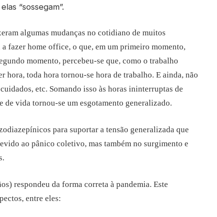
m elas “sossegam”.
uxeram algumas mudanças no cotidiano de muitos
 a fazer home office, o que, em um primeiro momento,
segundo momento, percebeu-se que, como o trabalho
er hora, toda hora tornou-se hora de trabalho. E ainda, não
cuidados, etc. Somando isso às horas ininterruptas de
de de vida tornou-se um esgotamento generalizado.
diazepínicos para suportar a tensão generalizada que
devido ao pânico coletivo, mas também no surgimento e
s.
ãos) respondeu da forma correta à pandemia. Este
ectos, entre eles: