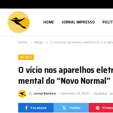
HOME
JORNAL IMPRESSO
POLÍT
Home
»
Artigo
»
O vício nos aparelhos eletrônicos e a fal
ARTIGO
O vício nos aparelhos elet
mental do “Novo Normal”
By
Jornal Bemtevi
Setembro 23, 2020
Updated:
Ju
Facebook
Twitter
Pinter