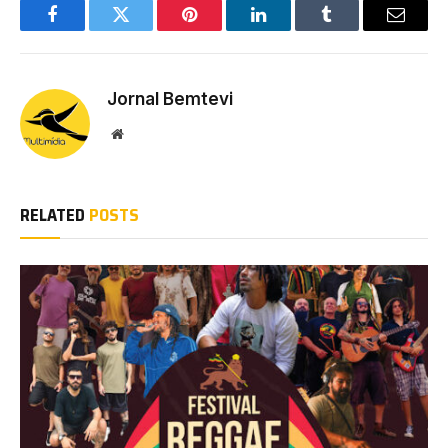
Facebook
Twitter
Pinterest
LinkedIn
Tumblr
Email
Jornal Bemtevi
Website
RELATED
POSTS