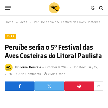
Home
»
Aves
»
Peruíbe sedia o 5º Festival das Aves Costeiras do Litoral Paulista
AVES
Peruíbe sedia o 5º Festival das
Aves Costeiras do Litoral Paulista
By
Jornal Bemtevi
October 9, 2025
Updated:
July 22,
2026
No Comments
2 Mins Read