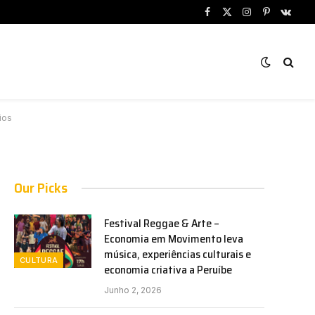
Facebook
X
Instagram
Pinterest
VKont
(Twitter)
ios
Our Picks
Festival Reggae & Arte –
Economia em Movimento leva
música, experiências culturais e
CULTURA
economia criativa a Peruíbe
Junho 2, 2026