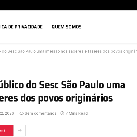
ICA DE PRIVACIDADE
QUEM SOMOS
o do Sesc São Paulo uma imersão nos saberes e fazeres dos povos originár
úblico do Sesc São Paulo uma
eres dos povos originários
22, 2026
Sem comentários
7 Mins Read
est