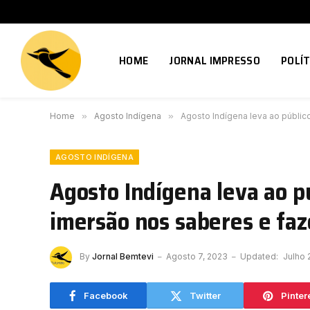
HOME
JORNAL IMPRESSO
POLÍT
Home
»
Agosto Indígena
»
Agosto Indígena leva ao públic
AGOSTO INDÍGENA
Agosto Indígena leva ao p
imersão nos saberes e faz
By
Jornal Bemtevi
Agosto 7, 2023
Updated:
Julho 
Facebook
Twitter
Pinter