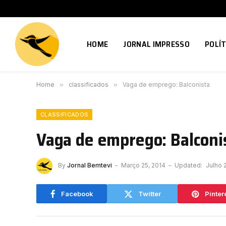
HOME
JORNAL IMPRESSO
POLÍT
Home
»
classificados
»
Vaga de emprego: Balconista
CLASSIFICADOS
Vaga de emprego: Balconi
By
Jornal Bemtevi
Março 25, 2014
Updated:
Julho 
Facebook
Twitter
Pinter