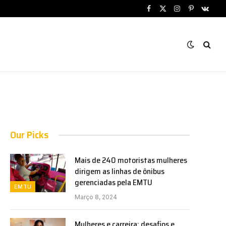
Facebook
X
Instagram
Pinterest
VKont
(Twitter)
Our Picks
Mais de 240 motoristas mulheres
dirigem as linhas de ônibus
gerenciadas pela EMTU
EMTU
Março 8, 2024
Mulheres e carreira: desafios e