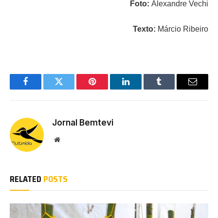
Foto:
Alexandre Vechi
Texto:
Márcio Ribeiro
Facebook
Twitter
Pinterest
LinkedIn
Tumblr
Email
Jornal Bemtevi
Website
RELATED
POSTS