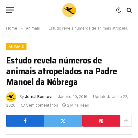
Home
»
Animais
»
Estudo revela números de animais atropelados na Padre Manoel da Nóbrega
ANIMAIS
Estudo revela números de
animais atropelados na Padre
Manoel da Nóbrega
By
Jornal Bemtevi
Janeiro 20, 2016
Updated:
Julho 22,
2026
Sem comentários
2 Mins Read