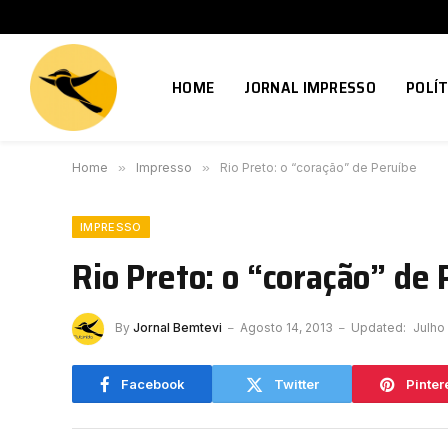
HOME
JORNAL IMPRESSO
POLÍT
Home
»
Impresso
»
Rio Preto: o “coração” de Peruíbe
IMPRESSO
Rio Preto: o “coração” de
By
Jornal Bemtevi
Agosto 14, 2013
Updated:
Julho
Facebook
Twitter
Pinter