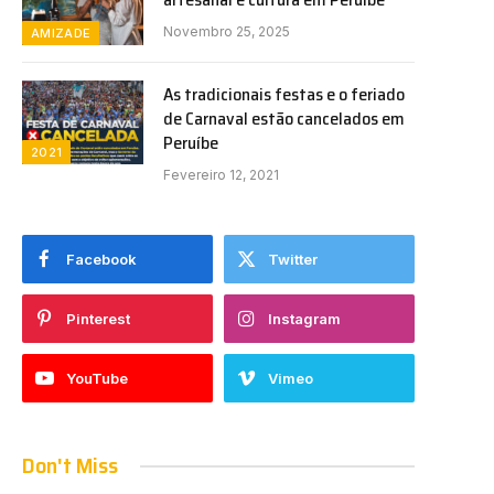
Novembro 25, 2025
AMIZADE
As tradicionais festas e o feriado
de Carnaval estão cancelados em
Peruíbe
2021
Fevereiro 12, 2021
Facebook
Twitter
Pinterest
Instagram
YouTube
Vimeo
Don't Miss