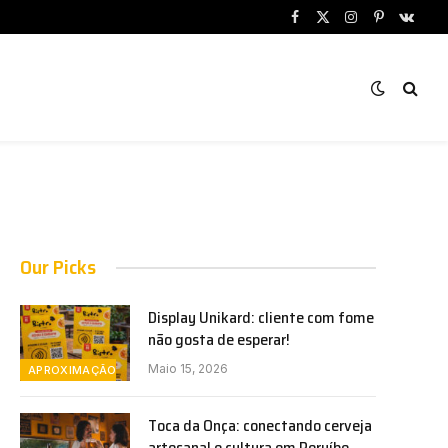
Facebook
X
Instagram
Pinterest
VKont
(Twitter)
Our Picks
Display Unikard: cliente com fome
não gosta de esperar!
Maio 15, 2026
APROXIMAÇÃO
Toca da Onça: conectando cerveja
artesanal e cultura em Peruíbe