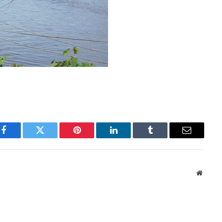
Facebook
Twitter
Pinterest
LinkedIn
Tumblr
Email
Websit