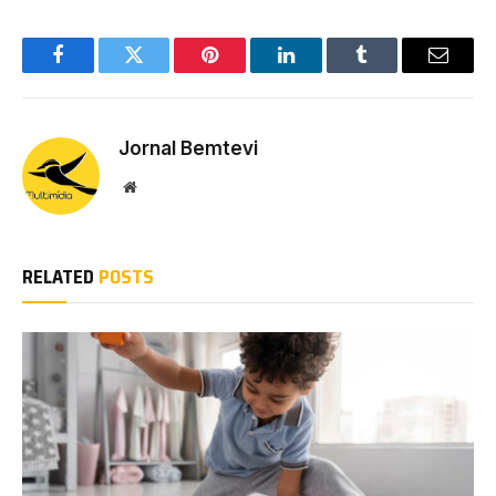
Facebook
Twitter
Pinterest
LinkedIn
Tumblr
Email
Jornal Bemtevi
Website
RELATED
POSTS