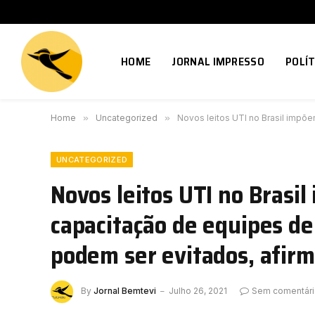
HOME
JORNAL IMPRESSO
POLÍT
Home
»
Uncategorized
»
Novos leitos UTI no Brasil impõ
UNCATEGORIZED
Novos leitos UTI no Brasi
capacitação de equipes de
podem ser evitados, afirm
By
Jornal Bemtevi
Julho 26, 2021
Sem comentár