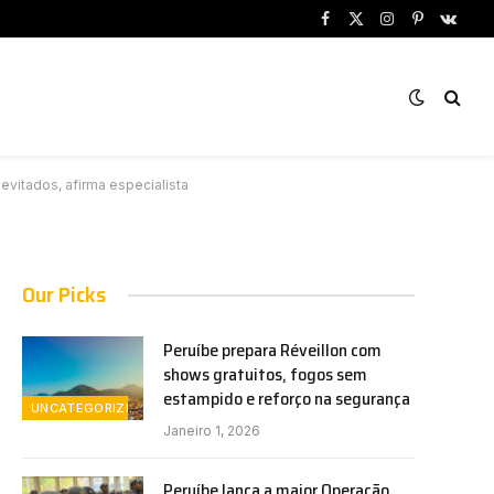
Facebook
X
Instagram
Pinterest
VKont
(Twitter)
vitados, afirma especialista
Our Picks
Peruíbe prepara Réveillon com
shows gratuitos, fogos sem
estampido e reforço na segurança
UNCATEGORIZED
Janeiro 1, 2026
Peruíbe lança a maior Operação