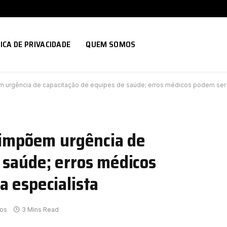
ICA DE PRIVACIDADE
QUEM SOMOS
em urgência de capacitação de equipes de saúde; erros médicos podem ser e
l impõem urgência de
 saúde; erros médicos
a especialista
ios
3 Mins Read