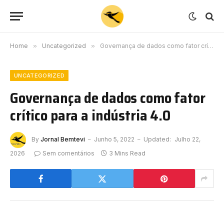
Home
»
Uncategorized
»
Governança de dados como fator crítico para a indústria 4.0
UNCATEGORIZED
Governança de dados como fator
crítico para a indústria 4.0
By
Jornal Bemtevi
Junho 5, 2022
Updated:
Julho 22,
2026
Sem comentários
3 Mins Read