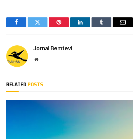
Facebook
Twitter
Pinterest
LinkedIn
Tumblr
Email
Jornal Bemtevi
Website
RELATED
POSTS