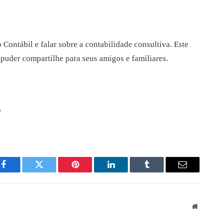
Contábil e falar sobre a contabilidade consultiva. Este
e puder compartilhe para seus amigos e familiares.
w
Facebook
Twitter
Pinterest
LinkedIn
Tumblr
Email
Websit