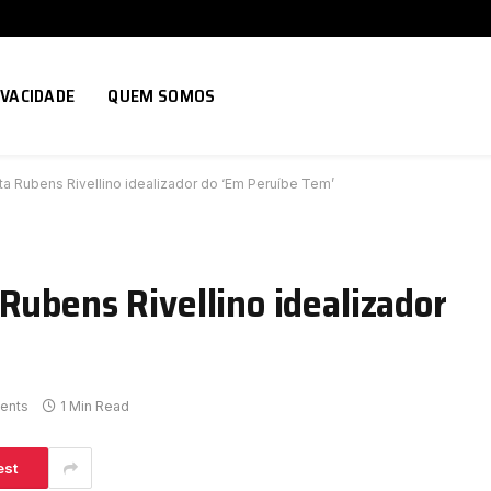
IVACIDADE
QUEM SOMOS
ta Rubens Rivellino idealizador do ‘Em Peruíbe Tem’
Rubens Rivellino idealizador
ents
1 Min Read
est