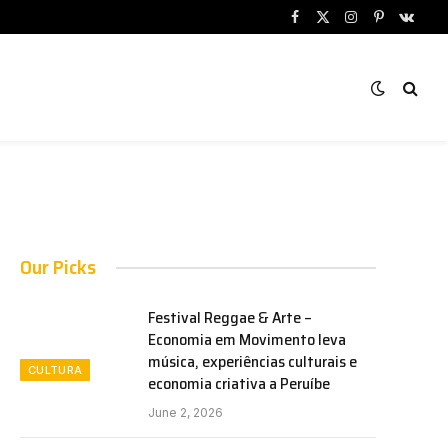
Facebook
X
Instagram
Pinterest
VKont
(Twitter)
Our Picks
Festival Reggae & Arte –
Economia em Movimento leva
música, experiências culturais e
CULTURA
economia criativa a Peruíbe
June 2, 2026