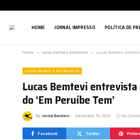
HOME
JORNAL IMPRESSO
POLÍTICA DE PR
Home
»
lucas bemtevi entrevista
»
Lucas Bemtevi entrevis
LUCAS BEMTEVI ENTREVISTA
Lucas Bemtevi entrevista 
do ‘Em Peruíbe Tem’
By
Jornal Bemtevi
December 19, 2022
No Comm
Facebook
Twitter
Pinter