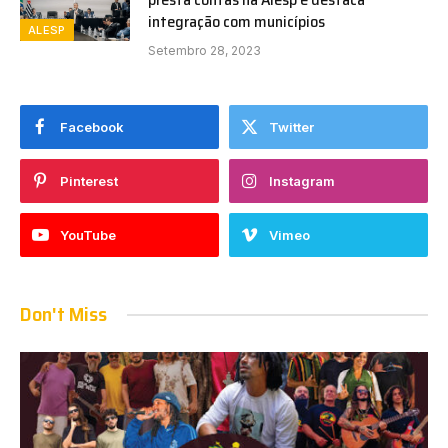
integração com municípios
ALESP
Setembro 28, 2023
Facebook
Twitter
Pinterest
Instagram
YouTube
Vimeo
Don't Miss