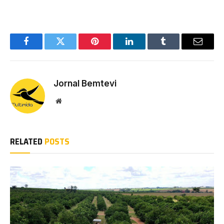
Facebook
Twitter
Pinterest
LinkedIn
Tumblr
Email
Jornal Bemtevi
Website
RELATED
POSTS