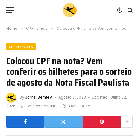
Home
»
CPF na nota
»
Colocou CPF na nota? Vem conferir os bilhetes para o sorteio de agosto da Nota Fiscal Paulista
CPF NA NOTA
Colocou CPF na nota? Vem
conferir os bilhetes para o sorteio
de agosto da Nota Fiscal Paulista
By
Jornal Bemtevi
Agosto 7, 2023
Updated:
Julho 22,
2026
Sem comentários
3 Mins Read