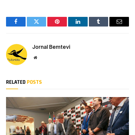
Facebook
Twitter
Pinterest
LinkedIn
Tumblr
Email
Jornal Bemtevi
Website
RELATED
POSTS