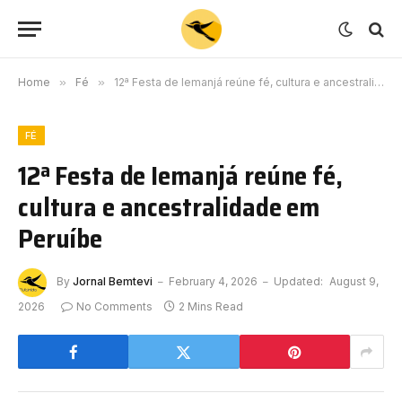
Home
»
Fé
»
12ª Festa de Iemanjá reúne fé, cultura e ancestralidade em Peruíbe
FÉ
12ª Festa de Iemanjá reúne fé,
cultura e ancestralidade em
Peruíbe
By
Jornal Bemtevi
February 4, 2026
Updated:
August 9,
2026
No Comments
2 Mins Read