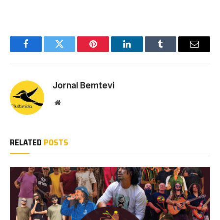
Facebook
Twitter
Pinterest
LinkedIn
Tumblr
Email
Jornal Bemtevi
Website
RELATED
POSTS