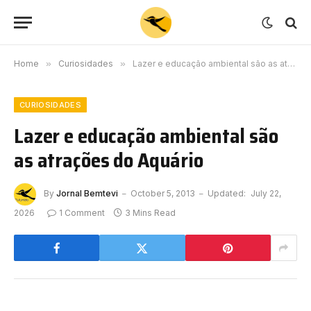
Home
»
Curiosidades
»
Lazer e educação ambiental são as atrações do Aquário
CURIOSIDADES
Lazer e educação ambiental são
as atrações do Aquário
By
Jornal Bemtevi
October 5, 2013
Updated:
July 22,
2026
1 Comment
3 Mins Read