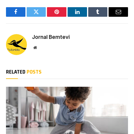
Facebook
Twitter
Pinterest
LinkedIn
Tumblr
Email
Jornal Bemtevi
Website
RELATED
POSTS