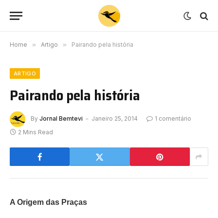
Home
»
Artigo
»
Pairando pela história
ARTIGO
Pairando pela história
By
Jornal Bemtevi
Janeiro 25, 2014
1 comentário
2 Mins Read
A Origem das Praças