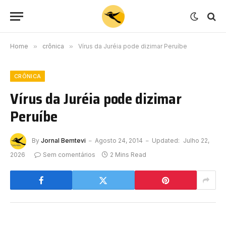
Home
»
crônica
»
Vírus da Juréia pode dizimar Peruíbe
CRÔNICA
Vírus da Juréia pode dizimar
Peruíbe
By
Jornal Bemtevi
Agosto 24, 2014
Updated:
Julho 22,
2026
Sem comentários
2 Mins Read