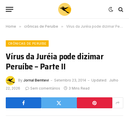
Home
»
crônicas de Peruíbe
»
Vírus da Juréia pode dizimar Peruíbe – Parte II
CRÔNICAS DE PERUÍBE
Vírus da Juréia pode dizimar
Peruíbe – Parte II
By
Jornal Bemtevi
Setembro 23, 2014
Updated:
Julho
22, 2026
Sem comentários
3 Mins Read