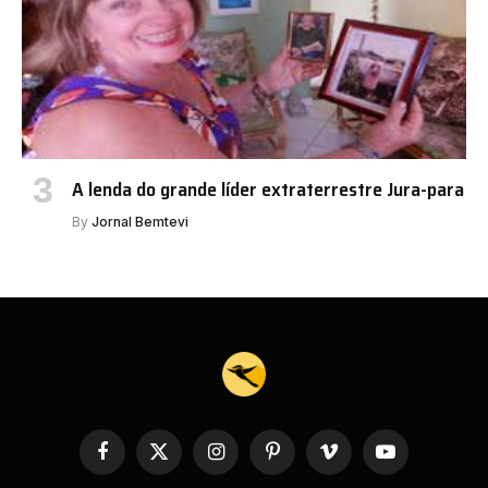
A lenda do grande líder extraterrestre Jura-para
By
Jornal Bemtevi
Facebook
X
Instagram
Pinterest
Vimeo
YouTube
(Twitter)