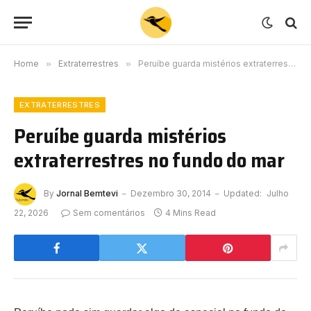
Home
»
Extraterrestres
»
Peruíbe guarda mistérios extraterrestres no fundo do mar
EXTRATERRESTRES
Peruíbe guarda mistérios
extraterrestres no fundo do mar
By
Jornal Bemtevi
Dezembro 30, 2014
Updated:
Julho
22, 2026
Sem comentários
4 Mins Read