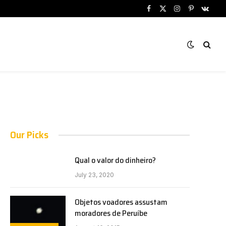
Facebook
X
Instagram
Pinterest
VKont
(Twitter)
Our Picks
Qual o valor do dinheiro?
July 23, 2020
Objetos voadores assustam
moradores de Peruíbe