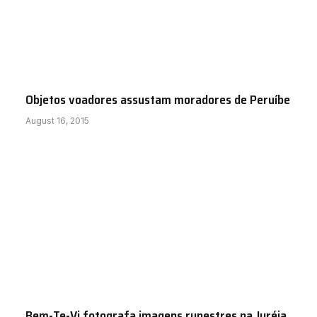
Objetos voadores assustam moradores de Peruíbe
August 16, 2015
Bem-Te-Vi fotografa imagens rupestres na Juréia