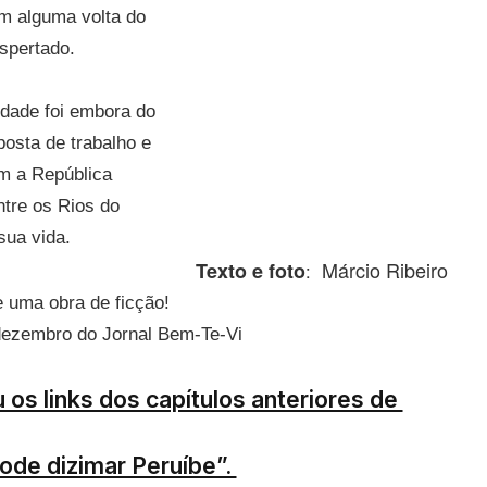
em alguma volta do
spertado.
ndade foi embora do
osta de trabalho e
om a República
ntre os Rios do
sua vida.
Márcio Ribeiro
Texto e foto
:
e uma obra de ficção!
dezembro do Jornal Bem-Te-Vi
 os links dos capítulos anteriores de
pode dizimar Peruíbe”.