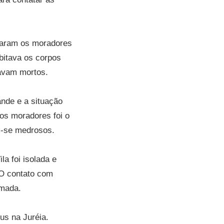
raram os moradores
bitava os corpos
tavam mortos.
nde e a situação
 os moradores foi o
m-se medrosos.
la foi isolada e
 O contato com
imada.
us na Juréia.