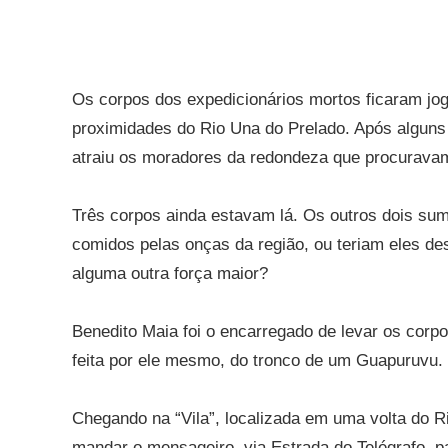
Os corpos dos expedicionários mortos ficaram jo
proximidades do Rio Una do Prelado. Após alguns d
atraiu os moradores da redondeza que procuravam
Três corpos ainda estavam lá. Os outros dois su
comidos pelas onças da região, ou teriam eles de
alguma outra força maior?
Benedito Maia foi o encarregado de levar os corp
feita por ele mesmo, do tronco de um Guapuruvu.
Chegando na “Vila”, localizada em uma volta do Ri
mandar o mensageiro, via Estrada do Telégrafo, p