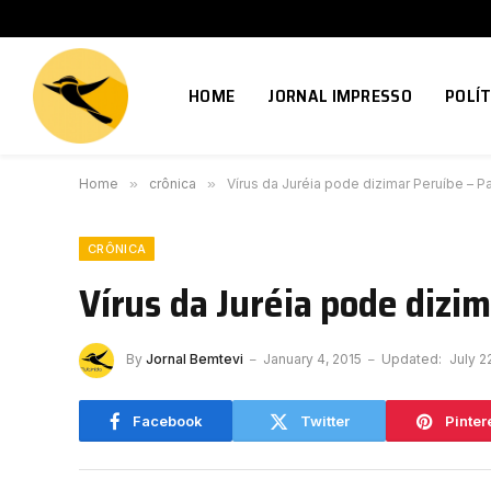
HOME
JORNAL IMPRESSO
POLÍT
Home
»
crônica
»
Vírus da Juréia pode dizimar Peruíbe – Pa
CRÔNICA
Vírus da Juréia pode dizim
By
Jornal Bemtevi
January 4, 2015
Updated:
July 2
Facebook
Twitter
Pinter