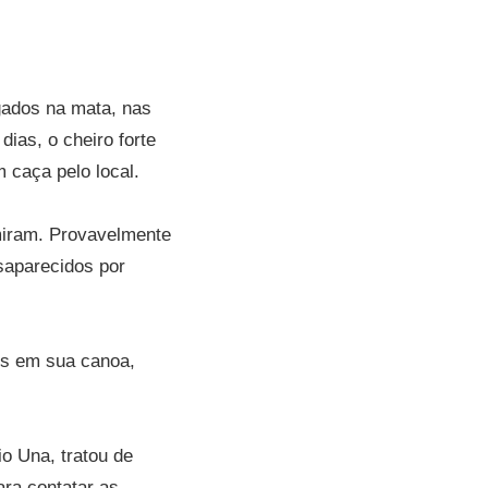
gados na mata, nas
ias, o cheiro forte
 caça pelo local.
miram. Provavelmente
saparecidos por
os em sua canoa,
o Una, tratou de
ara contatar as