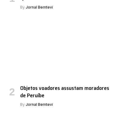
By
Jornal Bemtevi
e
Objetos voadores assustam moradores
de Peruíbe
By
Jornal Bemtevi