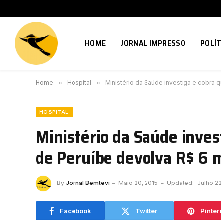
HOME
JORNAL IMPRESSO
POLÍT
Home
»
Hospital
»
Ministério da Saúde investiga e cobra 
HOSPITAL
Ministério da Saúde inves
de Peruíbe devolva R$ 6 
By
Jornal Bemtevi
Maio 20, 2015
Updated:
Julho 2
Facebook
Twitter
Pinter