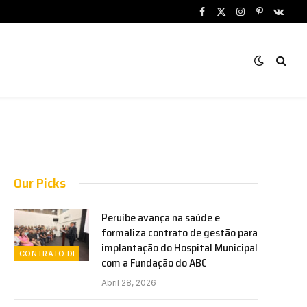
Facebook
X
Instagram
Pinterest
VKont
(Twitter)
Our Picks
Peruíbe avança na saúde e
formaliza contrato de gestão para
implantação do Hospital Municipal
CONTRATO DE GESTÃO
com a Fundação do ABC
Abril 28, 2026