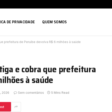
ICA DE PRIVACIDADE
QUEM SOMOS
que prefeitura de Peruíbe devolva R$ 6 milhões à saúde
tiga e cobra que prefeitura
milhões à saúde
2, 2026
Sem comentários
5 Mins Read
est