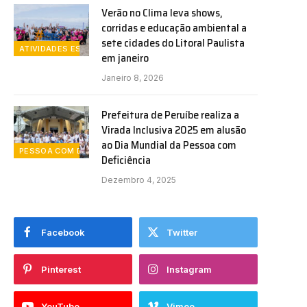
Verão no Clima leva shows,
corridas e educação ambiental a
sete cidades do Litoral Paulista
ATIVIDADES ESPORTIVAS
em janeiro
Janeiro 8, 2026
Prefeitura de Peruíbe realiza a
Virada Inclusiva 2025 em alusão
ao Dia Mundial da Pessoa com
PESSOA COM DEFICIENCIA
Deficiência
Dezembro 4, 2025
Facebook
Twitter
Pinterest
Instagram
YouTube
Vimeo