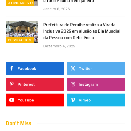
Litoral Paulista em janeiro
ATIVIDADES ESPORTIVAS
Janeiro 8, 2026
Prefeitura de Peruíbe realiza a Virada
Inclusiva 2025 em alusão ao Dia Mundial
da Pessoa com Deficiência
PESSOA COM DEFICIENCIA
Dezembro 4, 2025
Facebook
Twitter
Pinterest
Instagram
YouTube
Vimeo
Don't Miss