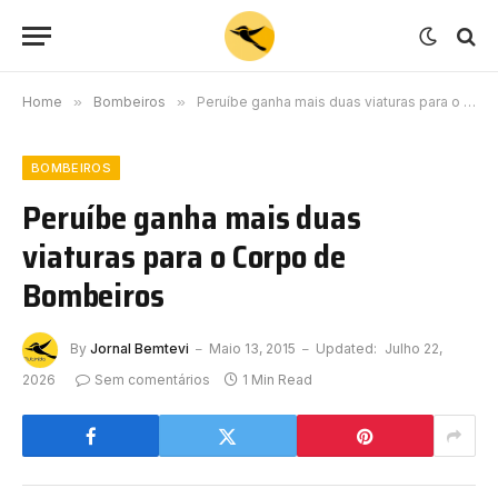
Home
»
Bombeiros
»
Peruíbe ganha mais duas viaturas para o Corpo de Bombeiros
BOMBEIROS
Peruíbe ganha mais duas
viaturas para o Corpo de
Bombeiros
By
Jornal Bemtevi
Maio 13, 2015
Updated:
Julho 22,
2026
Sem comentários
1 Min Read