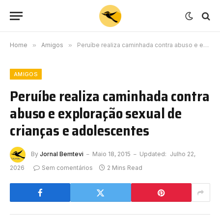
Home
»
Amigos
»
Peruíbe realiza caminhada contra abuso e exploração sexual de crianças e adolescentes
AMIGOS
Peruíbe realiza caminhada contra
abuso e exploração sexual de
crianças e adolescentes
By
Jornal Bemtevi
Maio 18, 2015
Updated:
Julho 22,
2026
Sem comentários
2 Mins Read