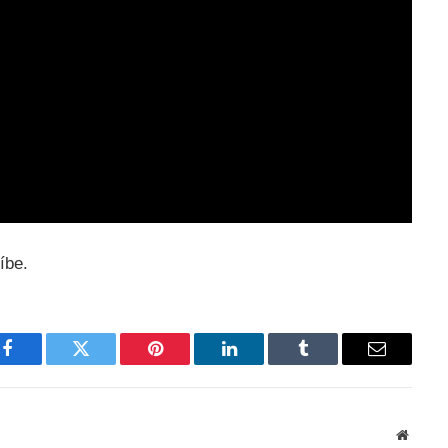
uíbe.
Facebook
Twitter
Pinterest
LinkedIn
Tumblr
Email
Websit