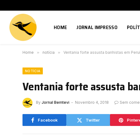
HOME
JORNAL IMPRESSO
POLÍT
Home
»
notícia
»
Ventania forte assusta banhistas em Peru
NOTÍCIA
Ventania forte assusta b
By
Jornal Bemtevi
Novembro 4, 2018
Sem comen
Facebook
Twitter
Pinter