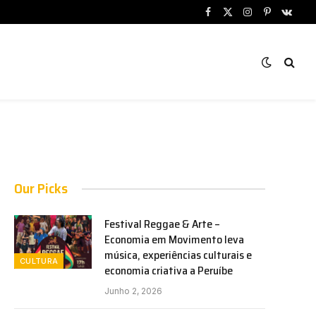
Facebook
X
Instagram
Pinterest
VKont
(Twitter)
Our Picks
Festival Reggae & Arte –
Economia em Movimento leva
música, experiências culturais e
CULTURA
economia criativa a Peruíbe
Junho 2, 2026