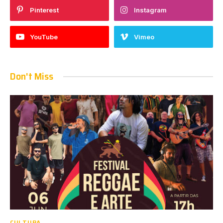
Pinterest
Instagram
YouTube
Vimeo
Don't Miss
CULTURA