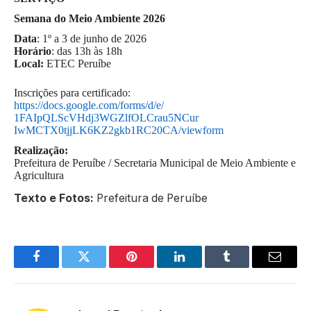
Semana do Meio Ambiente 2026
Data
: 1º a 3 de junho de 2026
Horário
: das 13h às 18h
Local:
ETEC Peruíbe
Inscrições para certificado:
https://docs.google.com/forms/
d/e/
1FAIpQLScVHdj3WGZlfOLCrau5NCur
IwMCTX0tjjLK6KZ2gkb1RC20CA/
viewform
Realização:
Prefeitura de Peruíbe / Secretaria Municipal de Meio Ambiente e
Agricultura
Texto e Fotos:
Prefeitura de Peruíbe
Facebook
Twitter
Pinterest
LinkedIn
Tumblr
Email