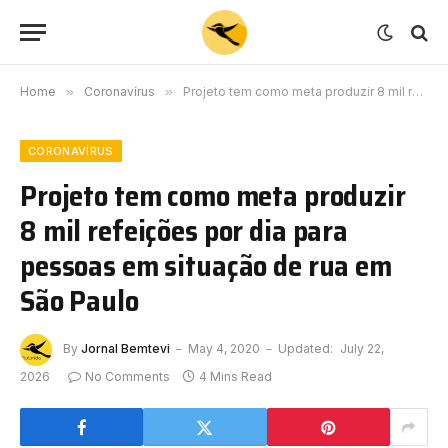
Home
»
Coronavírus
»
Projeto tem como meta produzir 8 mil refeições por dia para pessoas em situação de rua em São Paulo
CORONAVÍRUS
Projeto tem como meta produzir
8 mil refeições por dia para
pessoas em situação de rua em
São Paulo
By
Jornal Bemtevi
May 4, 2020
Updated:
July 22,
2026
No Comments
4 Mins Read