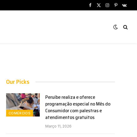
Facebook
X
Instagram
Pinterest
VKont
(Twitter)
Our Picks
Peruíbe realiza e oferece
programação especial no Mês do
Consumidor com palestras e
COMÉRCIOS
atendimentos gratuitos
Março 11, 2026