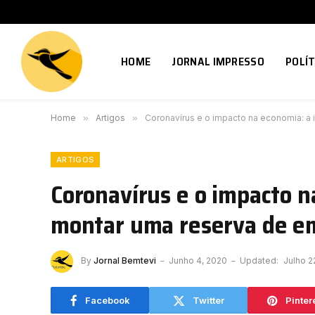
HOME
JORNAL IMPRESSO
POLÍT
Home
»
Artigos
»
Coronavírus e o impacto na economia: a
ARTIGOS
Coronavírus e o impacto n
montar uma reserva de e
By
Jornal Bemtevi
Junho 4, 2020
Updated:
Julho 2
Facebook
Twitter
Pinter