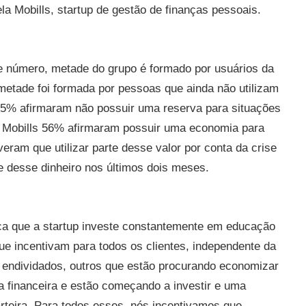
a Mobills, startup de gestão de finanças pessoais.
e número, metade do grupo é formado por usuários da
 metade foi formada por pessoas que ainda não utilizam
,5% afirmaram não possuir uma reserva para situações
a Mobills 56% afirmaram possuir uma economia para
veram que utilizar parte desse valor por conta da crise
e desse dinheiro nos últimos dois meses.
ica que a startup investe constantemente em educação
ue incentivam para todos os clientes, independente da
o endividados, outros que estão procurando economizar
 financeira e estão começando a investir e uma
rteira. Para todos esses, nós incentivamos que