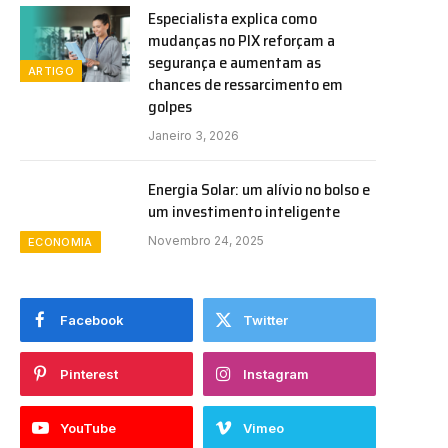
Especialista explica como
mudanças no PIX reforçam a
segurança e aumentam as
ARTIGO
chances de ressarcimento em
golpes
Janeiro 3, 2026
Energia Solar: um alívio no bolso e
um investimento inteligente
Novembro 24, 2025
ECONOMIA
Facebook
Twitter
Pinterest
Instagram
YouTube
Vimeo