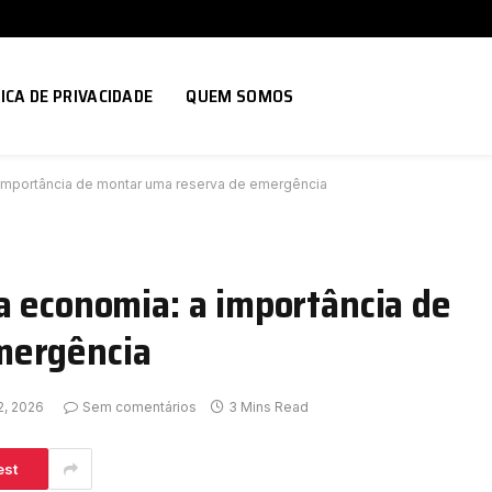
ICA DE PRIVACIDADE
QUEM SOMOS
 importância de montar uma reserva de emergência
a economia: a importância de
mergência
2, 2026
Sem comentários
3 Mins Read
est