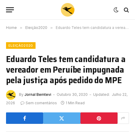
Home
»
Eleição2020
»
Eduardo Teles tem candidatura a vereador em Peruíbe impugnada pela justiça após pedido do MPE
ELEIÇÃO2020
Eduardo Teles tem candidatura a
vereador em Peruíbe impugnada
pela justiça após pedido do MPE
By
Jornal Bemtevi
Outubro 30, 2020
Updated:
Julho 22,
2026
Sem comentários
1 Min Read