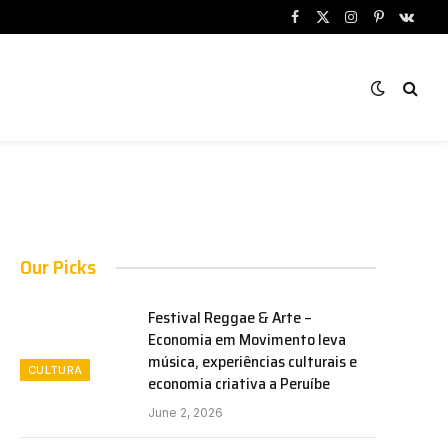
Facebook
X
Instagram
Pinterest
VKont
(Twitter)
Our Picks
Festival Reggae & Arte –
Economia em Movimento leva
música, experiências culturais e
CULTURA
economia criativa a Peruíbe
June 2, 2026