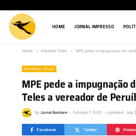
HOME
JORNAL IMPRESSO
POLÍT
Home
»
Eduardo Teles
»
MPE pede a impugnação de candi
EDUARDO TELES
MPE pede a impugnação d
Teles a vereador de Peruí
By
Jornal Bemtevi
October 7, 2020
Updated:
July 
Facebook
Twitter
Pinter