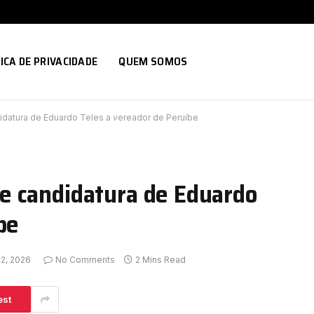
ICA DE PRIVACIDADE
QUEM SOMOS
datura de Eduardo Teles a vereador de Peruíbe
e candidatura de Eduardo
be
22, 2026
No Comments
2 Mins Read
est