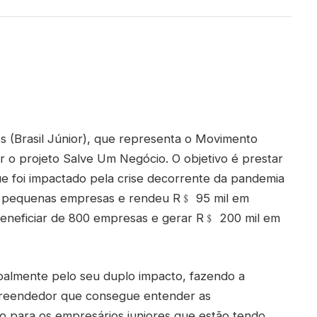
s (Brasil Júnior), que representa o Movimento
r o projeto Salve Um Negócio. O objetivo é prestar
e foi impactado pela crise decorrente da pandemia
400 pequenas empresas e rendeu R﹩ 95 mil em
 beneficiar de 800 empresas e gerar R﹩ 200 mil em
cipalmente pelo seu duplo impacto, fazendo a
preendedor que consegue entender as
 para os empresários juniores que estão tendo