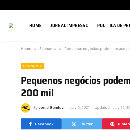
HOME
JORNAL IMPRESSO
POLÍTICA DE PR
Home
»
Economia
»
Pequenos negócios podem ter acesso
ECONOMIA
Pequenos negócios podem
200 mil
By
Jornal Bemtevi
July 6, 2021
Updated:
July 22, 2
Facebook
Twitter
Pinter