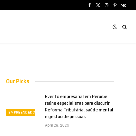
Facebook
X
Instagram
Pinterest
VKont
(Twitter)
Our Picks
Evento empresarial em Peruíbe
reúne especialistas para discutir
Reforma Tributária, saúde mental
EMPREENDEDORISMO
e gestão de pessoas
April 28, 2026