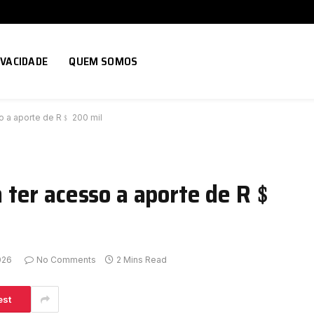
IVACIDADE
QUEM SOMOS
 a aporte de R﹩ 200 mil
 ter acesso a aporte de R﹩
026
No Comments
2 Mins Read
est